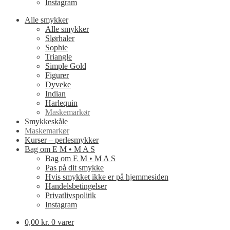
Instagram
Alle smykker
Alle smykker
Slørhaler
Sophie
Triangle
Simple Gold
Figurer
Dyveke
Indian
Harlequin
Maskemarkør
Smykkeskåle
Maskemarkør
Kurser – perlesmykker
Bag om E M • M A S
Bag om E M • M A S
Pas på dit smykke
Hvis smykket ikke er på hjemmesiden
Handelsbetingelser
Privatlivspolitik
Instagram
0,00 kr.
0 varer