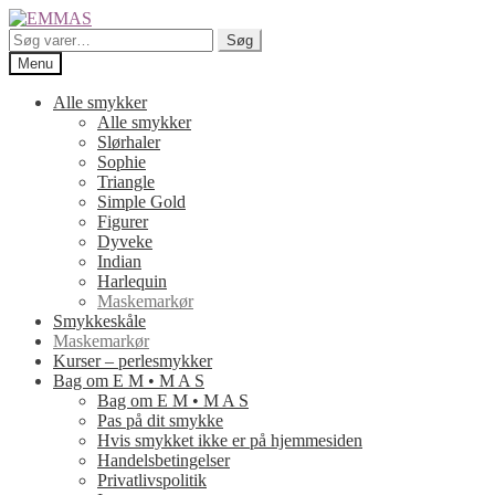
Spring
Spring
til
til
Søg
Søg
navigation
indhold
efter:
Menu
Alle smykker
Alle smykker
Slørhaler
Sophie
Triangle
Simple Gold
Figurer
Dyveke
Indian
Harlequin
Maskemarkør
Smykkeskåle
Maskemarkør
Kurser – perlesmykker
Bag om E M • M A S
Bag om E M • M A S
Pas på dit smykke
Hvis smykket ikke er på hjemmesiden
Handelsbetingelser
Privatlivspolitik