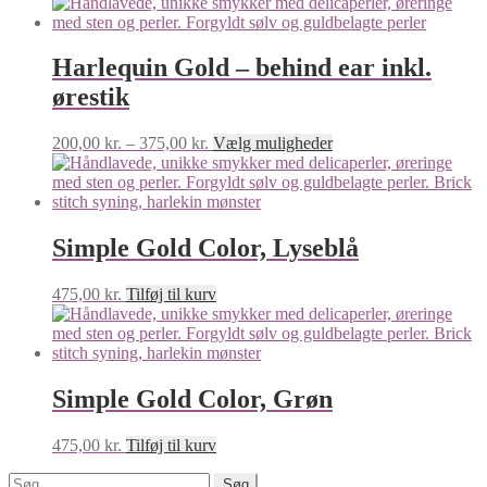
Harlequin Gold – behind ear inkl.
ørestik
Prisinterval:
Dette
200,00
kr.
–
375,00
kr.
Vælg muligheder
200,00 kr.
vare
til
har
375,00 kr.
flere
varianter.
Mulighederne
Simple Gold Color, Lyseblå
kan
vælges
475,00
kr.
Tilføj til kurv
på
varesiden
Simple Gold Color, Grøn
475,00
kr.
Tilføj til kurv
Søg