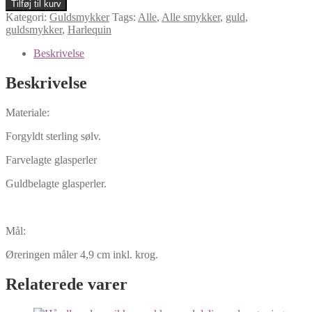
Tilføj til kurv
Blå
Kategori:
Guldsmykker
Tags:
Alle
,
Alle smykker
,
guld
,
antal
guldsmykker
,
Harlequin
Beskrivelse
Beskrivelse
Materiale:
Forgyldt sterling sølv.
Farvelagte glasperler
Guldbelagte glasperler.
Mål:
Øreringen måler 4,9 cm inkl. krog.
Relaterede varer