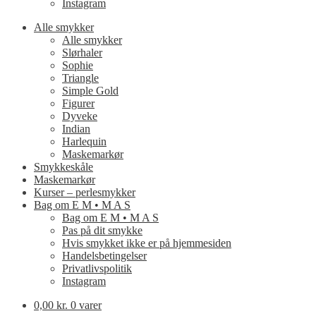
Instagram
Alle smykker
Alle smykker
Slørhaler
Sophie
Triangle
Simple Gold
Figurer
Dyveke
Indian
Harlequin
Maskemarkør
Smykkeskåle
Maskemarkør
Kurser – perlesmykker
Bag om E M • M A S
Bag om E M • M A S
Pas på dit smykke
Hvis smykket ikke er på hjemmesiden
Handelsbetingelser
Privatlivspolitik
Instagram
0,00 kr.
0 varer