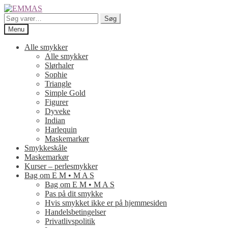
Spring
Spring
til
til
Søg
Søg
navigation
indhold
efter:
Menu
Alle smykker
Alle smykker
Slørhaler
Sophie
Triangle
Simple Gold
Figurer
Dyveke
Indian
Harlequin
Maskemarkør
Smykkeskåle
Maskemarkør
Kurser – perlesmykker
Bag om E M • M A S
Bag om E M • M A S
Pas på dit smykke
Hvis smykket ikke er på hjemmesiden
Handelsbetingelser
Privatlivspolitik