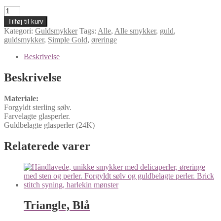
Simple
Gold
Tilføj til kurv
Color,
Kategori:
Guldsmykker
Tags:
Alle
,
Alle smykker
,
guld
,
Blå
guldsmykker
,
Simple Gold
,
øreringe
antal
Beskrivelse
Beskrivelse
Materiale:
Forgyldt sterling sølv.
Farvelagte glasperler.
Guldbelagte glasperler (24K)
Relaterede varer
Triangle, Blå