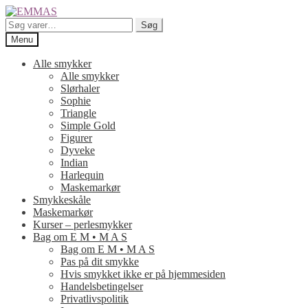
Spring
Spring
til
til
Søg
Søg
navigation
indhold
efter:
Menu
Alle smykker
Alle smykker
Slørhaler
Sophie
Triangle
Simple Gold
Figurer
Dyveke
Indian
Harlequin
Maskemarkør
Smykkeskåle
Maskemarkør
Kurser – perlesmykker
Bag om E M • M A S
Bag om E M • M A S
Pas på dit smykke
Hvis smykket ikke er på hjemmesiden
Handelsbetingelser
Privatlivspolitik