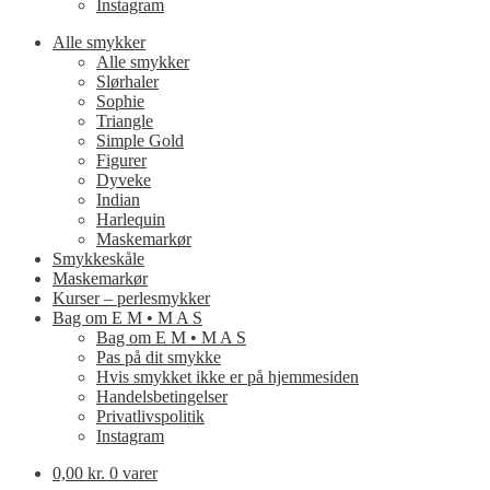
Instagram
Alle smykker
Alle smykker
Slørhaler
Sophie
Triangle
Simple Gold
Figurer
Dyveke
Indian
Harlequin
Maskemarkør
Smykkeskåle
Maskemarkør
Kurser – perlesmykker
Bag om E M • M A S
Bag om E M • M A S
Pas på dit smykke
Hvis smykket ikke er på hjemmesiden
Handelsbetingelser
Privatlivspolitik
Instagram
0,00 kr.
0 varer