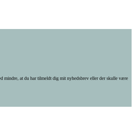
d mindre, at du har tilmeldt dig mit nyhedsbrev eller der skulle være