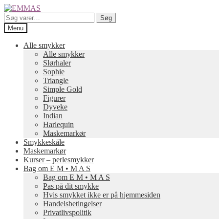
Spring
Spring
til
til
Søg
Søg
navigation
indhold
efter:
Menu
Alle smykker
Alle smykker
Slørhaler
Sophie
Triangle
Simple Gold
Figurer
Dyveke
Indian
Harlequin
Maskemarkør
Smykkeskåle
Maskemarkør
Kurser – perlesmykker
Bag om E M • M A S
Bag om E M • M A S
Pas på dit smykke
Hvis smykket ikke er på hjemmesiden
Handelsbetingelser
Privatlivspolitik