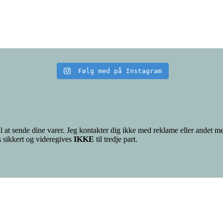
Følg med på Instagram
il at sende dine varer. Jeg kontakter dig ikke med reklame eller andet me
s sikkert og videregives
IKKE
til tredje part.