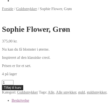
Forside
/
Guldsmykker
/
Sophie Flower, Grøn
Sophie Flower, Grøn
375,00
kr.
Nu kan du få blomster i ørerne.
Inspireret af den klassiske creol.
Prisen er for et sæt.
4 på lager
Sophie
Flower,
Tilføj til kurv
Grøn
Kategori:
Guldsmykker
Tags:
Alle
,
Alle smykker
,
guld
,
guldsmykker
antal
Beskrivelse