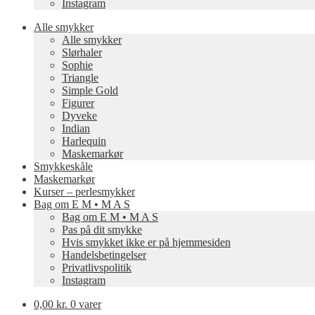
Instagram
Alle smykker
Alle smykker
Slørhaler
Sophie
Triangle
Simple Gold
Figurer
Dyveke
Indian
Harlequin
Maskemarkør
Smykkeskåle
Maskemarkør
Kurser – perlesmykker
Bag om E M • M A S
Bag om E M • M A S
Pas på dit smykke
Hvis smykket ikke er på hjemmesiden
Handelsbetingelser
Privatlivspolitik
Instagram
0,00 kr.
0 varer