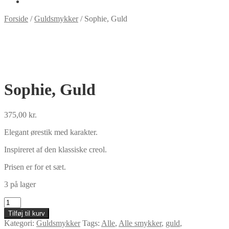
Forside
/
Guldsmykker
/
Sophie, Guld
Sophie, Guld
375,00
kr.
Elegant ørestik med karakter.
Inspireret af den klassiske creol.
Prisen er for et sæt.
3 på lager
Sophie,
Guld
Tilføj til kurv
antal
Kategori:
Guldsmykker
Tags:
Alle
,
Alle smykker
,
guld
,