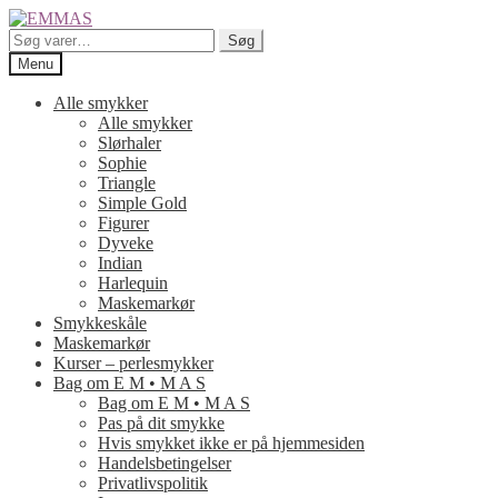
Spring
Spring
til
til
Søg
Søg
navigation
indhold
efter:
Menu
Alle smykker
Alle smykker
Slørhaler
Sophie
Triangle
Simple Gold
Figurer
Dyveke
Indian
Harlequin
Maskemarkør
Smykkeskåle
Maskemarkør
Kurser – perlesmykker
Bag om E M • M A S
Bag om E M • M A S
Pas på dit smykke
Hvis smykket ikke er på hjemmesiden
Handelsbetingelser
Privatlivspolitik