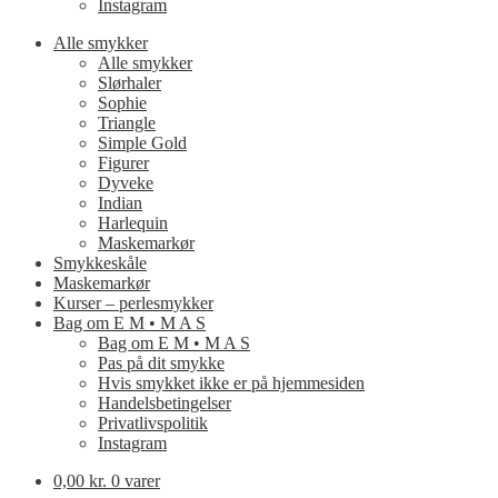
Instagram
Alle smykker
Alle smykker
Slørhaler
Sophie
Triangle
Simple Gold
Figurer
Dyveke
Indian
Harlequin
Maskemarkør
Smykkeskåle
Maskemarkør
Kurser – perlesmykker
Bag om E M • M A S
Bag om E M • M A S
Pas på dit smykke
Hvis smykket ikke er på hjemmesiden
Handelsbetingelser
Privatlivspolitik
Instagram
0,00 kr.
0 varer