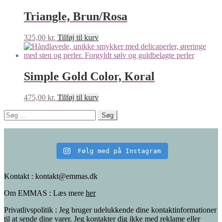
Triangle, Brun/Rosa
325,00
kr.
Tilføj til kurv
Simple Gold Color, Koral
475,00
kr.
Tilføj til kurv
Søg
efter:
Følg med på Instagram
Kontakt : kontakt@emmas.dk
Om EMMAS : Læs mere
her
Privatlivspolitik : Jeg bruger udelukkende dine kontaktinformationer
til at sende dine varer. Jeg kontakter dig ikke med reklame eller