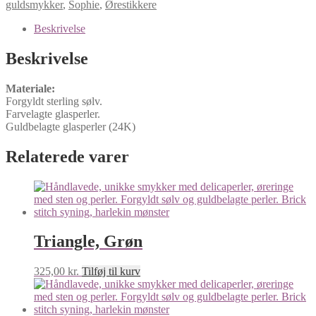
guldsmykker
,
Sophie
,
Ørestikkere
Beskrivelse
Beskrivelse
Materiale:
Forgyldt sterling sølv.
Farvelagte glasperler.
Guldbelagte glasperler (24K)
Relaterede varer
Triangle, Grøn
325,00
kr.
Tilføj til kurv