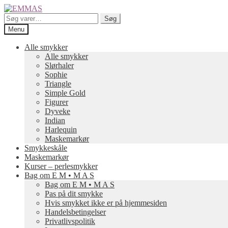
Spring
Spring
til
til
Søg
Søg
navigation
indhold
efter:
Menu
Alle smykker
Alle smykker
Slørhaler
Sophie
Triangle
Simple Gold
Figurer
Dyveke
Indian
Harlequin
Maskemarkør
Smykkeskåle
Maskemarkør
Kurser – perlesmykker
Bag om E M • M A S
Bag om E M • M A S
Pas på dit smykke
Hvis smykket ikke er på hjemmesiden
Handelsbetingelser
Privatlivspolitik