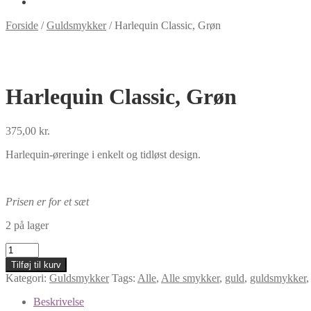
Forside
/
Guldsmykker
/
Harlequin Classic, Grøn
Harlequin Classic, Grøn
375,00
kr.
Harlequin-øreringe i enkelt og tidløst design.
Prisen er for et sæt
2 på lager
Harlequin
Classic,
Tilføj til kurv
Grøn
Kategori:
Guldsmykker
Tags:
Alle
,
Alle smykker
,
guld
,
guldsmykker
antal
Beskrivelse