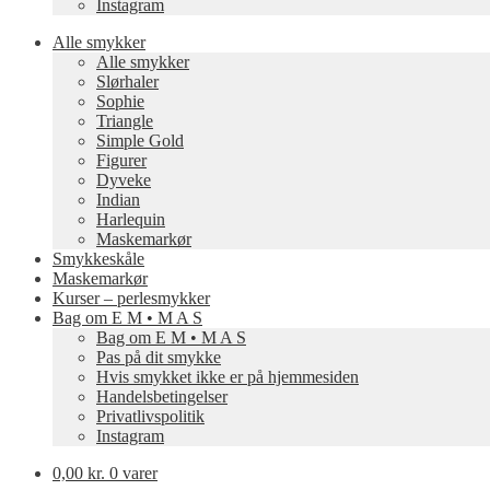
Instagram
Alle smykker
Alle smykker
Slørhaler
Sophie
Triangle
Simple Gold
Figurer
Dyveke
Indian
Harlequin
Maskemarkør
Smykkeskåle
Maskemarkør
Kurser – perlesmykker
Bag om E M • M A S
Bag om E M • M A S
Pas på dit smykke
Hvis smykket ikke er på hjemmesiden
Handelsbetingelser
Privatlivspolitik
Instagram
0,00 kr.
0 varer