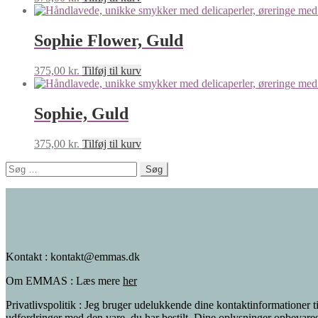
Sophie Flower, Guld
375,00
kr.
Tilføj til kurv
Sophie, Guld
375,00
kr.
Tilføj til kurv
Søg
efter:
Kontakt : kontakt@emmas.dk
Om EMMAS : Læs mere
her
Privatlivspolitik : Jeg bruger udelukkende dine kontaktinformationer t
udfordringer med den vare, du har bestilt. Dine oplysninger opbevare