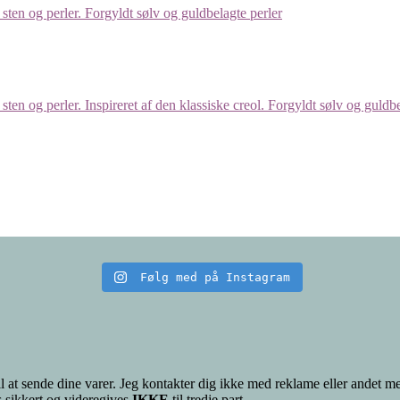
Følg med på Instagram
il at sende dine varer. Jeg kontakter dig ikke med reklame eller andet me
s sikkert og videregives
IKKE
til tredje part.